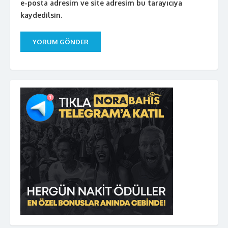
e-posta adresim ve site adresim bu tarayıcıya
kaydedilsin.