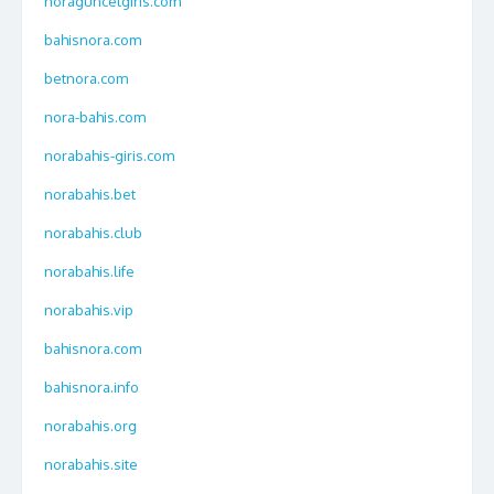
noraguncelgiris.com
bahisnora.com
betnora.com
nora-bahis.com
norabahis-giris.com
norabahis.bet
norabahis.club
norabahis.life
norabahis.vip
bahisnora.com
bahisnora.info
norabahis.org
norabahis.site