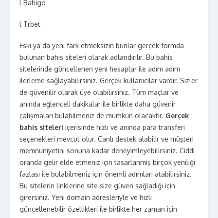
l Bahigo
l Trbet
Eski ya da yeni fark etmeksizin bunlar gerçek formda
bulunan bahis siteleri olarak adlandırılır. Bu bahis
sitelerinde güncellenen yeni hesaplar ile adım adım
ilerleme sağlayabilirsiniz. Gerçek kullanıcılar vardır. Sizler
de güvenilir olarak üye olabilirsiniz. Tüm maçlar ve
anında eğlenceli dakikalar ile birlikte daha güvenir
çalışmaları bulabilmeniz de mümkün olacaktır.
Gerçek
bahis siteleri
içerisinde hızlı ve anında para transferi
seçenekleri mevcut olur. Canlı destek alabilir ve müşteri
memnuniyetini sonuna kadar deneyimleyebilirsiniz. Ciddi
oranda gelir elde etmeniz için tasarlanmış birçok yeniliği
fazlası ile bulabilmeniz için önemli adımları atabilirsiniz.
Bu sitelerin linklerine site size güven sağladığı için
girersiniz. Yeni domain adresleriyle ve hızlı
güncellenebilir özellikleri ile birlikte her zaman için