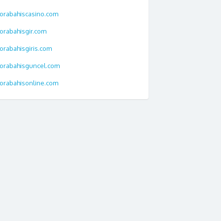
orabahiscasino.com
orabahisgir.com
orabahisgiris.com
orabahisguncel.com
orabahisonline.com