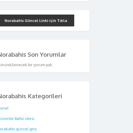
Norabahis Güncel Linki için Tıkla
Norabahis Son Yorumlar
örüntülenecek bir yorum yok.
Norabahis Kategorileri
enel
üvenilir Bahis sitesi
orabahis güncel giriş