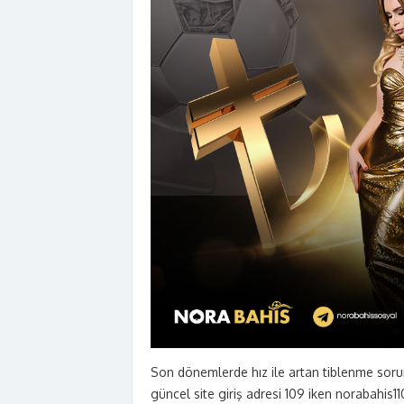
Son dönemlerde hız ile artan tiblenme sorun
güncel site giriş adresi 109 iken norabahi