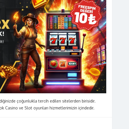
ğinizde çoğunlukla tercih edilen sitelerden birisidir.
çok Casino ve Slot oyunları hizmetlerimizin içindedir.