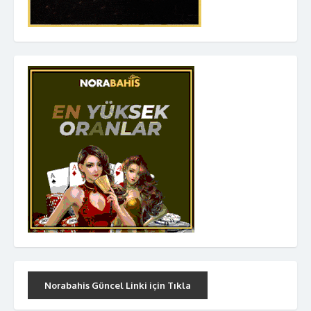
Norabahis Güncel Linki için Tıkla