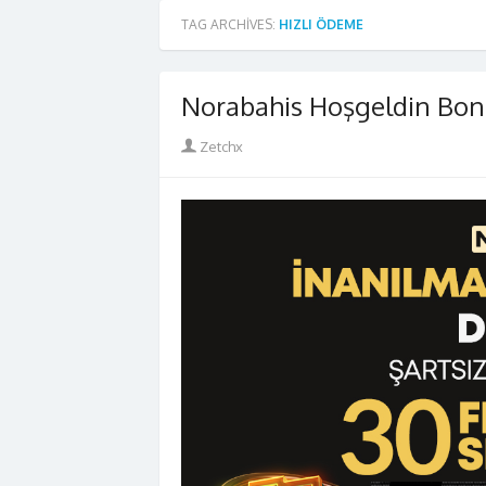
TAG ARCHIVES:
HIZLI ÖDEME
Norabahis Hoşgeldin Bon
Zetchx