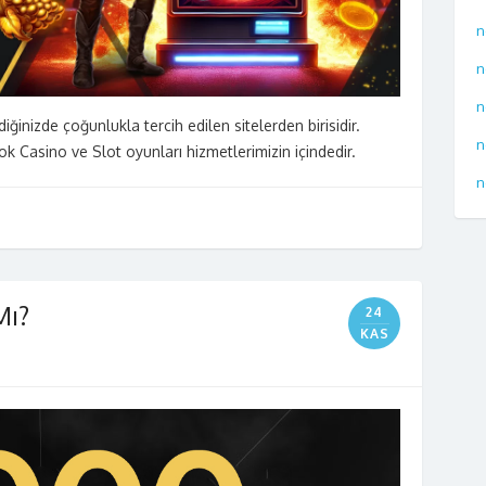
n
n
n
ğinizde çoğunlukla tercih edilen sitelerden birisidir.
n
çok Casino ve Slot oyunları hizmetlerimizin içindedir.
n
Mı?
24
KAS