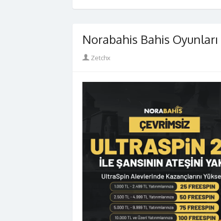
Norabahis Bahis Oyunları
Zetchx