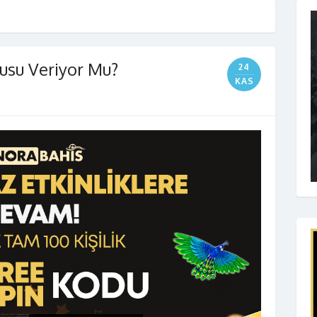
usu Veriyor Mu?
24
KAS