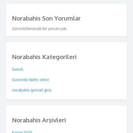
Norabahis Son Yorumlar
Görüntülenecek bir yorum yok.
Norabahis Kategorileri
Genel
Güvenilir Bahis sitesi
norabahis güncel giriş
Norabahis Arşivleri
Kasım 2025