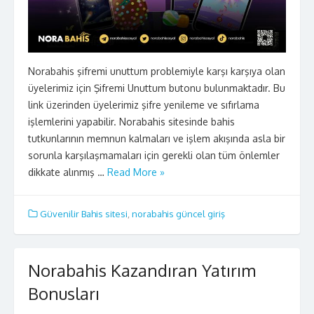
Norabahis şifremi unuttum problemiyle karşı karşıya olan
üyelerimiz için Şifremi Unuttum butonu bulunmaktadır. Bu
link üzerinden üyelerimiz şifre yenileme ve sıfırlama
işlemlerini yapabilir. Norabahis sitesinde bahis
tutkunlarının memnun kalmaları ve işlem akışında asla bir
sorunla karşılaşmamaları için gerekli olan tüm önlemler
dikkate alınmış …
Read More »
Güvenilir Bahis sitesi
,
norabahis güncel giriş
Norabahis Kazandıran Yatırım
Bonusları