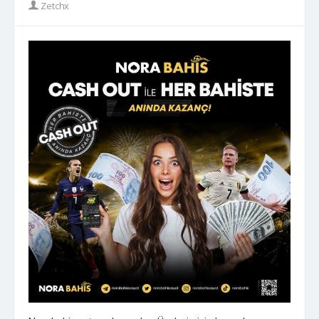
Zetchx