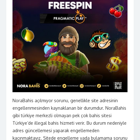
NoraBahis açılmıyor sorunu, genellikle site adresinin
engellenmesinden kaynaklanan bir durumdur. NoraBahis
gibi türkiye merkezli olmayan pek çok bahis sitesi
Türkiye’de illegal bahis hizmeti verir. Bu durum nedeniyle
adres güncellemesi yaparak engellemeden
kaçınmaktayız. Sitede engelleme yada bulamama sorunu