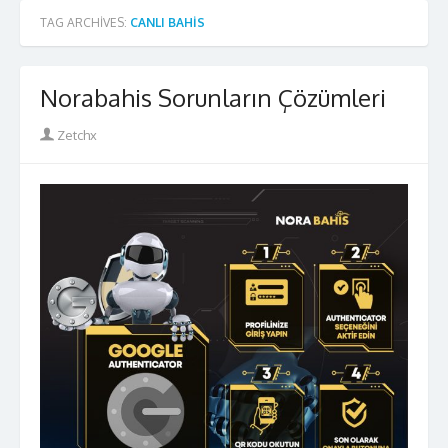
TAG ARCHIVES:
CANLI BAHIS
Norabahis Sorunların Çözümleri
Zetchx