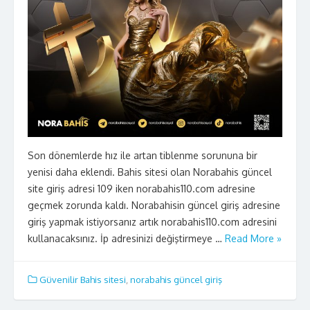
Son dönemlerde hız ile artan tiblenme sorununa bir
yenisi daha eklendi. Bahis sitesi olan Norabahis güncel
site giriş adresi 109 iken norabahis110.com adresine
geçmek zorunda kaldı. Norabahisin güncel giriş adresine
giriş yapmak istiyorsanız artık norabahis110.com adresini
kullanacaksınız. İp adresinizi değiştirmeye …
Read More »
Güvenilir Bahis sitesi
,
norabahis güncel giriş