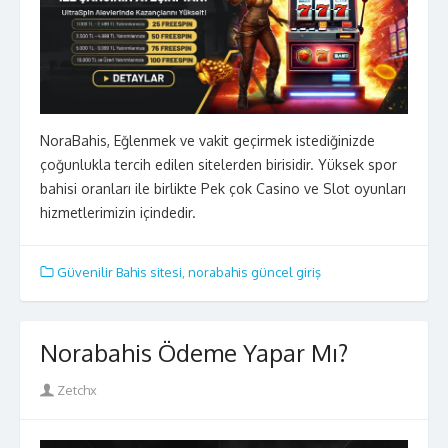
NoraBahis, Eğlenmek ve vakit geçirmek istediğinizde
çoğunlukla tercih edilen sitelerden birisidir. Yüksek spor
bahisi oranları ile birlikte Pek çok Casino ve Slot oyunları
hizmetlerimizin içindedir.
Güvenilir Bahis sitesi
,
norabahis güncel giriş
Norabahis Ödeme Yapar Mı?
Zetchx