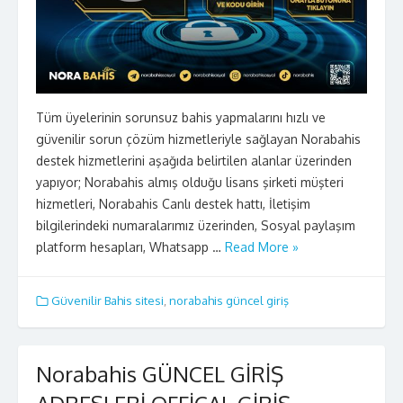
Tüm üyelerinin sorunsuz bahis yapmalarını hızlı ve
güvenilir sorun çözüm hizmetleriyle sağlayan Norabahis
destek hizmetlerini aşağıda belirtilen alanlar üzerinden
yapıyor; Norabahis almış olduğu lisans şirketi müşteri
hizmetleri, Norabahis Canlı destek hattı, İletişim
bilgilerindeki numaralarımız üzerinden, Sosyal paylaşım
platform hesapları, Whatsapp …
Read More »
Güvenilir Bahis sitesi
,
norabahis güncel giriş
Norabahis GÜNCEL GİRİŞ