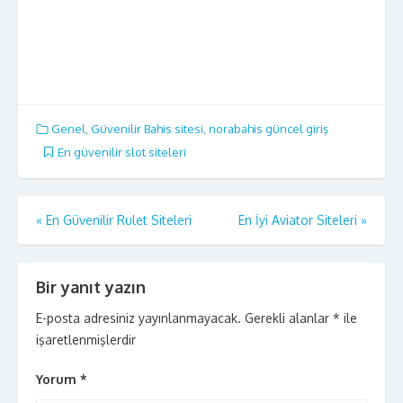
Genel
,
Güvenilir Bahis sitesi
,
norabahis güncel giriş
En güvenilir slot siteleri
«
En Güvenilir Rulet Siteleri
En İyi Aviator Siteleri
»
Bir yanıt yazın
E-posta adresiniz yayınlanmayacak.
Gerekli alanlar
*
ile
işaretlenmişlerdir
Yorum
*