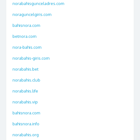
norabahisgunceladres.com
noraguncelgiris.com
bahisnora.com
betnora.com
nora-bahis.com
norabahis-giris.com
norabahis.bet
norabahis.club
norabahis.life
norabahis.vip
bahisnora.com
bahisnora.info
norabahis.org