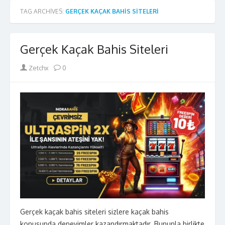
TAG ARCHIVES:
GERÇEK KAÇAK BAHIS SITELERI
Gerçek Kaçak Bahis Siteleri
Zetchx
0
Gerçek kaçak bahis siteleri sizlere kaçak bahis
konusunda deneyimler kazandırmaktadır. Bununla birlikte